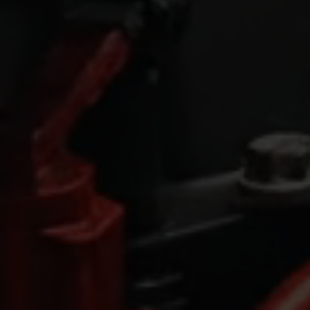
me
her