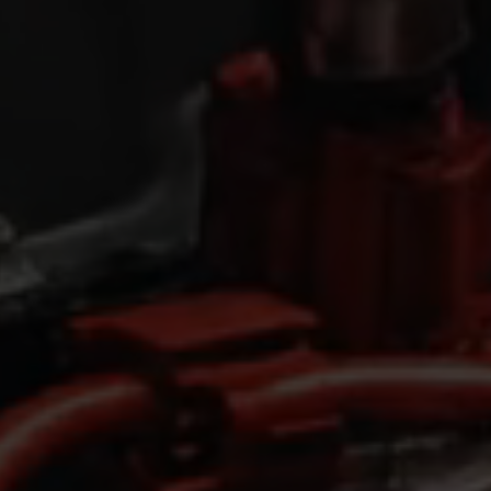
jor
ramienta.
Contáctanos
Ver más